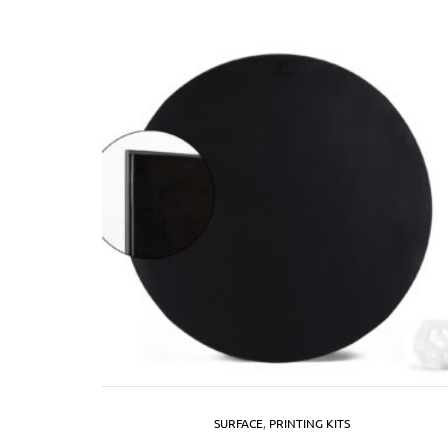
en
SURFACE
,
PRINTING KITS