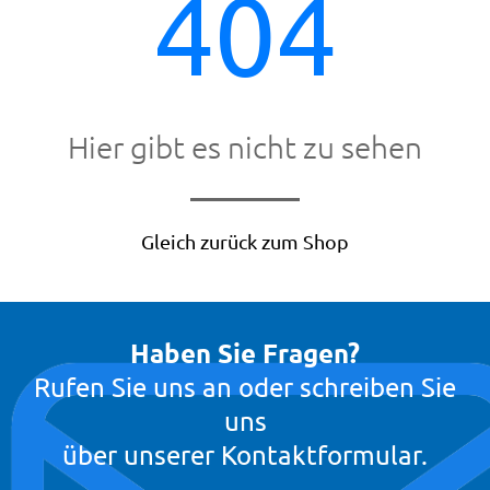
404
Hier gibt es nicht zu sehen
en
Gleich zurück zum Shop
Haben Sie Fragen?
Rufen Sie uns an oder schreiben Sie
uns
über unserer Kontaktformular.