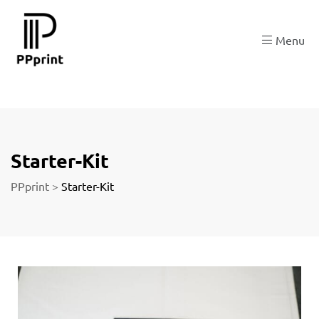
 zu
Menu
der
Starter-Kit
PPprint
>
Starter-Kit
ngen