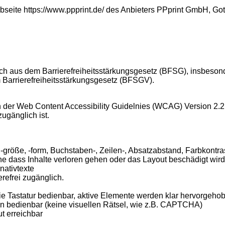
ebseite https://www.ppprint.de/ des Anbieters
PPprint GmbH, Gott
sich aus dem Barrierefreiheitsstärkungsgesetz (BFSG), insbeso
 Barrierefreiheitsstärkungsgesetz (BFSGV).
 der Web Content Accessibility Guidelnies (WCAG) Version 2.2 
ugänglich ist.
t, -größe, -form, Buchstaben-, Zeilen-, Absatzabstand, Farbkontra
ne dass Inhalte verloren gehen oder das Layout beschädigt wird
nativtexte
refrei zugänglich.
ie Tastatur bedienbar, aktive Elemente werden klar hervorgeho
n bedienbar (keine visuellen Rätsel, wie z.B. CAPTCHA)
t erreichbar