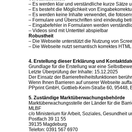
– Es werden klar und verständliche kurze Sätze u
– Es besteht die Möglichkeit von Eingabekorrekt
– Es werden keine Inhalte verwendet, die fotosen
– Formulare und Überschriften sind eindeutig beti
– Eingabefehler in Formularen werden verständlic
– Videos sind mit Untertitel abspielbar
Robustheit
– Die Webseite unterstützt die Nutzung von Scre
– Die Webseite nutzt semantisch korrektes HTML
4. Erstellung dieser Erklärung und Kontaktdat
Grundlage für die Erstellung war eine Selbstbew
Letzte Überprüfung der Inhalte: 15.12.2025
Der Einsatz der Barrierefreiheitsfunktionen berühr
Wenn Ihnen Barrieren auf unserer Webseite auffall
PPprint GmbH, Gottlieb-Keim-Straße 60, 95448, 
5. Zuständige Marktüberwachungsbehörde
Marktüberwachungsstelle der Länder für die Barr
MLBF
c/o Ministerium für Arbeit, Soziales, Gesundheit
Postfach 39 11 55
licy
39135 Magdeburg
Telefon: 0391 567 6970