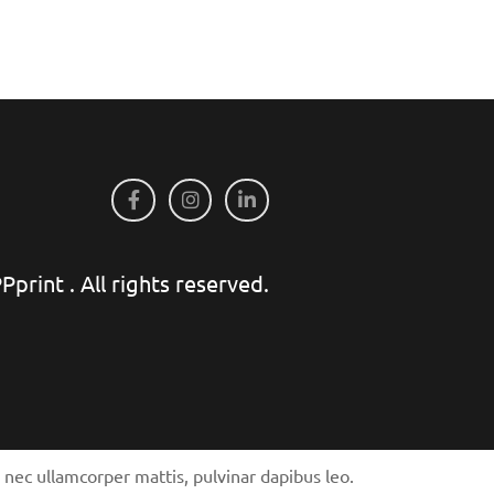
print . All rights reserved.
us nec ullamcorper mattis, pulvinar dapibus leo.