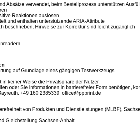
nd Absätze verwendet, beim Bestellprozess unterstützen Ausfüll
uren
sitive Reaktionen auslösen
telt und enthalten unterstützende ARIA-Attribute
h beschrieben, Hinweise zur Korrektur sind leicht zugänglich
enreadern
en
ertung auf Grundlage eines gängigen Testwerkzeugs.
t in keiner Weise die Privatsphäre der Nutzer.
en oder Sie Informationen in barrierefreier Form benötigen, kont
Bayreuth, +49 160 2385339, office@ppprint.de
ierefreiheit von Produkten und Dienstleistungen (MLBF), Sachs
 und Gleichstellung Sachsen-Anhalt