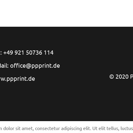
.: +49 921 50736 114
ail: office@ppprint.de
© 2020 PP
w.ppprint.de
dolor sit amet, consectetur adipiscing elit. Ut elit tellus, luct