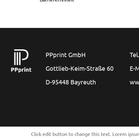
PPprint GmbH
Tel
Gottlieb-Keim-Straße 60
E-M
D-95448 Bayreuth
ww
Click edit button to change this text. Lorem ipsum 