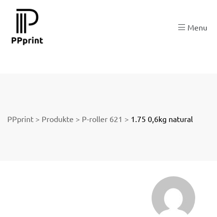
ngen
Menu
PPprint
>
Produkte
>
P-roller 621
>
1.75 0,6kg natural
licy