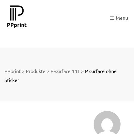
ngen
Menu
PPprint
>
Produkte
>
P-surface 141
>
P surface ohne
Sticker
licy