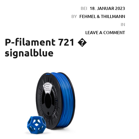
BEI
18. JANUAR 2023
BY
FEHMEL & THILLMANN
IN
LEAVE A COMMENT
P-filament 721 �
signalblue
en