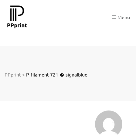
 zu
Menu
der
PPprint
>
P-filament 721 � signalblue
ngen