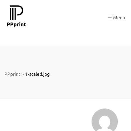
 zu
Menu
der
PPprint
>
1-scaled.jpg
ngen