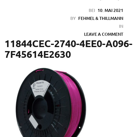
BEI
10. MAI 2021
BY
FEHMEL & THILLMANN
IN
LEAVE A COMMENT
11844CEC-2740-4EE0-A096-
7F45614E2630
en