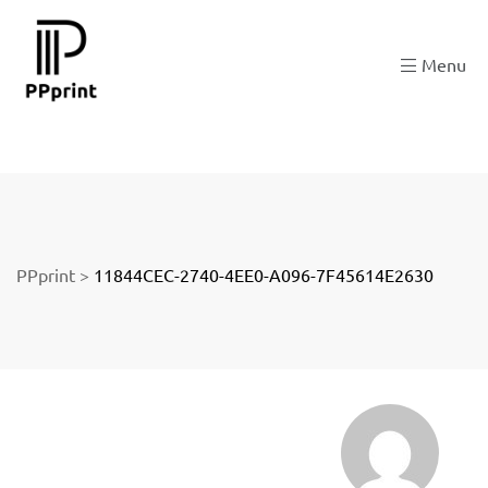
 zu
Menu
der
PPprint
>
11844CEC-2740-4EE0-A096-7F45614E2630
ngen