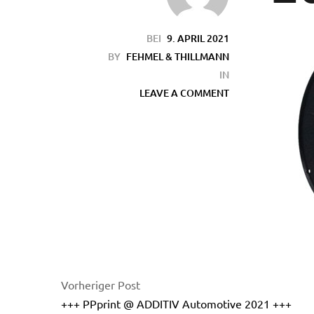
BEI
9. APRIL 2021
BY
FEHMEL & THILLMANN
IN
LEAVE A COMMENT
en
Vorheriger Post
+++ PPprint @ ADDITIV Automotive 2021 +++