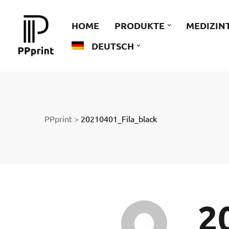
 zu
HOME
PRODUKTE
MEDIZIN
DEUTSCH
der
PPprint
>
20210401_Fila_black
ngen
2