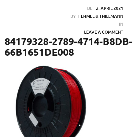
BEI
2. APRIL 2021
BY
FEHMEL & THILLMANN
IN
LEAVE A COMMENT
84179328-2789-4714-B8DB-
66B1651DE008
en