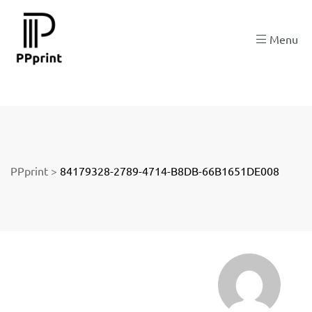
 zu
Menu
der
PPprint
>
84179328-2789-4714-B8DB-66B1651DE008
ngen