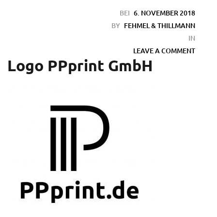
BEI
6. NOVEMBER 2018
BY
FEHMEL & THILLMANN
IN
LEAVE A COMMENT
Logo PPprint GmbH
en