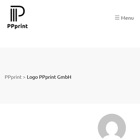
 zu
Menu
der
PPprint
>
Logo PPprint GmbH
ngen