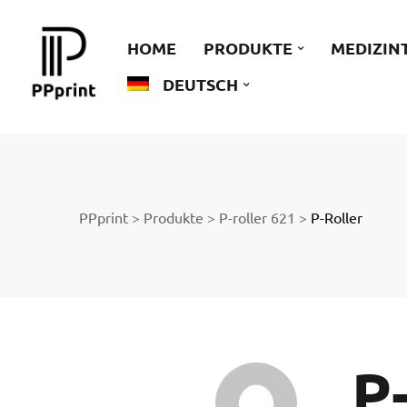
 zu
HOME
PRODUKTE
MEDIZIN
DEUTSCH
der
PPprint
>
Produkte
>
P-roller 621
>
P-Roller
ngen
P