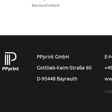
Barrierefreiheit
PPprint GmbH
E-M
Gottlieb-Keim-Straße 60
+49
D-95448 Bayreuth
ww
Coo