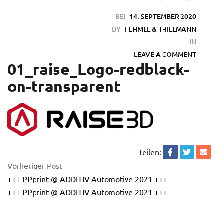
BEI
14. SEPTEMBER 2020
BY
FEHMEL & THILLMANN
IN
LEAVE A COMMENT
01_raise_Logo-redblack-
on-transparent
en
Teilen:
Vorheriger Post
+++ PPprint @ ADDITIV Automotive 2021 +++
+++ PPprint @ ADDITIV Automotive 2021 +++