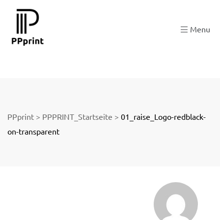
 zu
Menu
der
PPprint
>
PPPRINT_Startseite
>
01_raise_Logo-redblack-
on-transparent
ngen