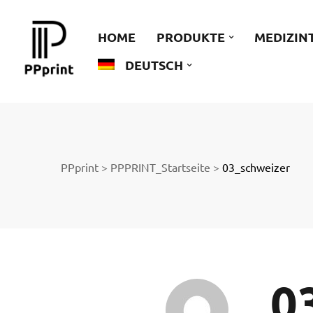
 zu
HOME
PRODUKTE
MEDIZIN
DEUTSCH
der
PPprint
>
PPPRINT_Startseite
>
03_schweizer
ngen
0