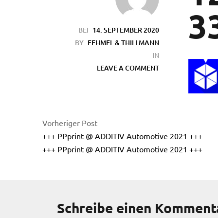
3
BEI
14. SEPTEMBER 2020
BY
FEHMEL & THILLMANN
IN
LEAVE A COMMENT
en
Vorheriger Post
+++ PPprint @ ADDITIV Automotive 2021 +++
+++ PPprint @ ADDITIV Automotive 2021 +++
Schreibe einen Komment