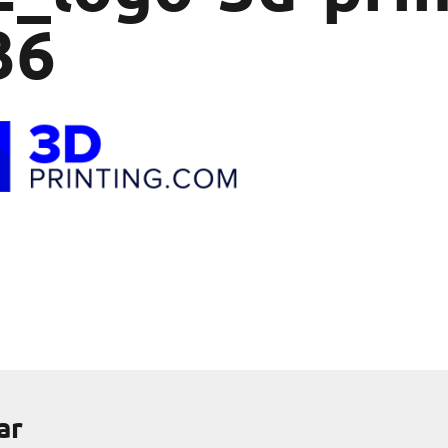
36
ar