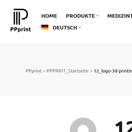
 zu
HOME
PRODUKTE
MEDIZIN
DEUTSCH
der
PPprint
>
PPPRINT_Startseite
>
12_logo-3d-printi
ngen
1