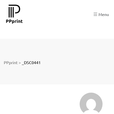
 zu
Menu
der
PPprint
>
_DSC0441
ngen