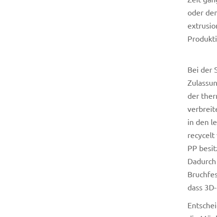
oder dem
extrusio
Produkti
Bei der 
Zulassun
der ther
verbreit
in den l
recycelt
PP besit
Dadurch 
Bruchfes
dass 3D-
Entschei