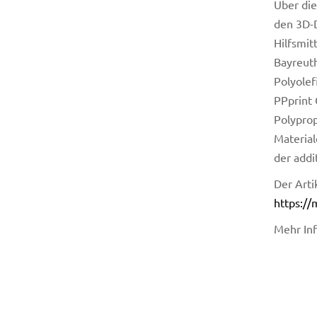
Über die
den 3D-D
Hilfsmit
Bayreuth
Polyole
PPprint 
Polyprop
Material
der addi
Der Arti
https:/
Mehr Inf