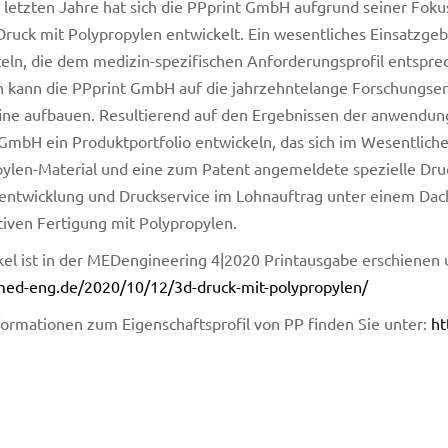
 letzten Jahre hat sich die PPprint GmbH aufgrund seiner Foku
ruck mit Polypropylen entwickelt. Ein wesentliches Einsatzgebi
teln, die dem medizin-spezifischen Anforderungsprofil entspre
 kann die PPprint GmbH auf die jahrzehntelange Forschungser
fine aufbauen. Resultierend auf den Ergebnissen der anwendu
GmbH ein Produktportfolio entwickeln, das sich im Wesentliche
ylen-Material und eine zum Patent angemeldete spezielle Druc
entwicklung und Druckservice im Lohnauftrag unter einem Dac
tiven Fertigung mit Polypropylen.
kel ist in der MEDengineering 4|2020 Printausgabe erschienen 
/med-eng.de/2020/10/12/3d-druck-mit-polypropylen/
ormationen zum Eigenschaftsprofil von PP finden Sie unter:
ht