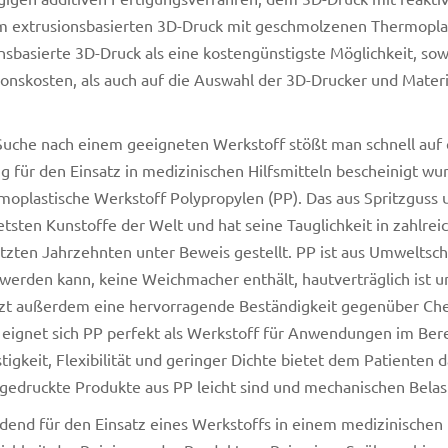
 extrusionsbasierten 3D-Druck mit geschmolzenen Thermoplast
nsbasierte 3D-Druck als eine kostengünstigste Möglichkeit, sowo
onskosten, als auch auf die Auswahl der 3D-Drucker und Materi
Suche nach einem geeigneten Werkstoff stößt man schnell auf e
g für den Einsatz in medizinischen Hilfsmitteln bescheinigt wu
moplastische Werkstoff Polypropylen (PP). Das aus Spritzguss u
etsten Kunstoffe der Welt und hat seine Tauglichkeit in zahl
etzten Jahrzehnten unter Beweis gestellt. PP ist aus Umweltschut
 werden kann, keine Weichmacher enthält, hautverträglich ist un
zt außerdem eine hervorragende Beständigkeit gegenüber Che
eignet sich PP perfekt als Werkstoff für Anwendungen im Berei
tigkeit, Flexibilität und geringer Dichte bietet dem Patienten
gedruckte Produkte aus PP leicht sind und mechanischen Bela
dend für den Einsatz eines Werkstoffs in einem medizinischen H