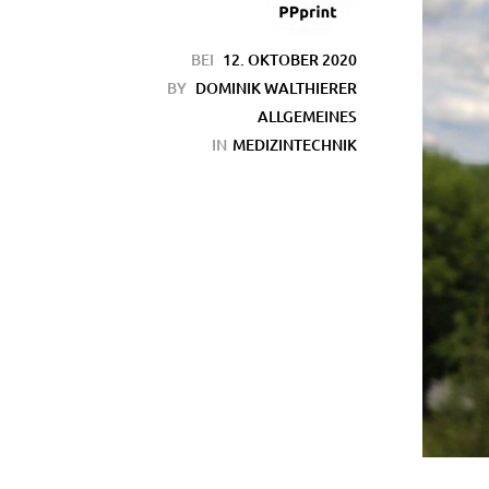
BEI
12. OKTOBER 2020
BY
DOMINIK WALTHIERER
ALLGEMEINES
IN
MEDIZINTECHNIK
en