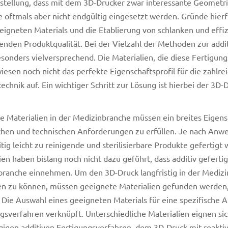
tellung, dass mit dem 3D-Drucker zwar interessante Geometri
 oftmals aber nicht endgültig eingesetzt werden. Gründe hierf
eigneten Materials und die Etablierung von schlanken und effi
enden Produktqualität. Bei der Vielzahl der Methoden zur addit
sonders vielversprechend. Die Materialien, die diese Fertigun
iesen noch nicht das perfekte Eigenschaftsprofil für die zahl
echnik auf. Ein wichtiger Schritt zur Lösung ist hierbei der 3D-
te Materialien in der Medizinbranche müssen ein breites Eigens
chen und technischen Anforderungen zu erfüllen. Je nach Anw
itig leicht zu reinigende und sterilisierbare Produkte geferti
ien haben bislang noch nicht dazu geführt, dass additiv geferti
ranche einnehmen. Um den 3D-Druck langfristig in der Medizin
en zu können, müssen geeignete Materialien gefunden werden, 
. Die Auswahl eines geeigneten Materials für eine spezifische
gsverfahren verknüpft. Unterschiedliche Materialien eignen sich
gigen additiven Fertigungsverfahren, dem 3D-Druck mit reakti