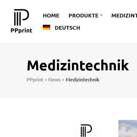
 zu
HOME
PRODUKTE
MEDIZIN
DEUTSCH
der
Medizintechnik
PPprint
>
News
>
Medizintechnik
ngen