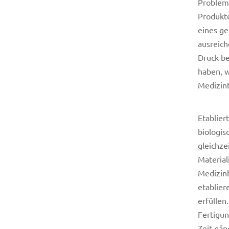
Problems
Produkte
eines ge
ausreich
Druck be
haben, w
Medizint
Etablier
biologis
gleichze
Material
Medizinb
etablier
erfüllen
Fertigun
Zeit gän