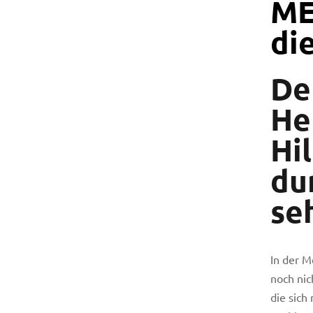
ME
di
De
He
Hil
du
se
In der M
noch nic
licy
die sich