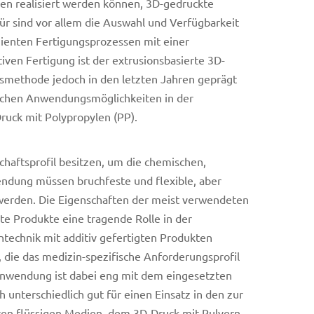
en realisiert werden können, 3D-gedruckte
ür sind vor allem die Auswahl und Verfügbarkeit
zienten Fertigungsprozessen mit einer
iven Fertigung ist der extrusionsbasierte 3D-
gsmethode jedoch in den letzten Jahren geprägt
reichen Anwendungsmöglichkeiten in der
Druck mit Polypropylen (PP).
chaftsprofil besitzen, um die chemischen,
endung müssen bruchfeste und flexible, aber
gt werden. Die Eigenschaften der meist verwendeten
gte Produkte eine tragende Rolle in der
technik mit additiv gefertigten Produkten
die das medizin-spezifische Anforderungsprofil
 Anwendung ist dabei eng mit dem eingesetzten
 unterschiedlich gut für einen Einsatz in den zur
ven flüssigen Medien, dem 3D-Druck mit Pulvern