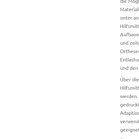
die Mögl
Material
unter an
Hilfsmit
Aufbauen
und zeit
Orthesen
Entlast
und den 
Über die
Hilfsmit
werden. 
gedruckt
Adaption
verwende
geeignet