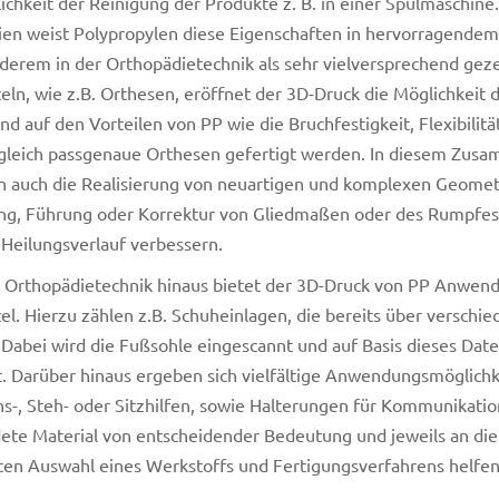
ichkeit der Reinigung der Produkte z. B. in einer Spülmaschi
ien weist Polypropylen diese Eigenschaften in hervorragendem 
derem in der Orthopädietechnik als sehr vielversprechend geze
teln, wie z.B. Orthesen, eröffnet der 3D-Druck die Möglichkeit 
d auf den Vorteilen von PP wie die Bruchfestigkeit, Flexibilitä
gleich passgenaue Orthesen gefertigt werden. In diesem Zusa
 auch die Realisierung von neuartigen und komplexen Geometrie
ung, Führung oder Korrektur von Gliedmaßen oder des Rumpfes
Heilungsverlauf verbessern.
 Orthopädietechnik hinaus bietet der 3D-Druck von PP Anwend
tel. Hierzu zählen z.B. Schuheinlagen, die bereits über verschi
Dabei wird die Fußsohle eingescannt und auf Basis dieses Dat
. Darüber hinaus ergeben sich vielfältige Anwendungsmöglichkei
s-, Steh- oder Sitzhilfen, sowie Halterungen für Kommunikatio
te Material von entscheidender Bedeutung und jeweils an die
en Auswahl eines Werkstoffs und Fertigungsverfahrens helfen 