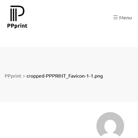
 zu
Menu
der
PPprint
>
cropped-PPPRINT_Favicon-1-1.png
ngen