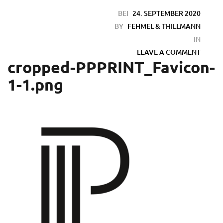
BEI
24. SEPTEMBER 2020
BY
FEHMEL & THILLMANN
IN
LEAVE A COMMENT
cropped-PPPRINT_Favicon-
1-1.png
en