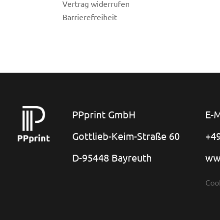
Vertrag widerrufen
Barrierefreiheit
PPprint GmbH
E-M
Gottlieb-Keim-Straße 60
+49
D-95448 Bayreuth
ww
Coo