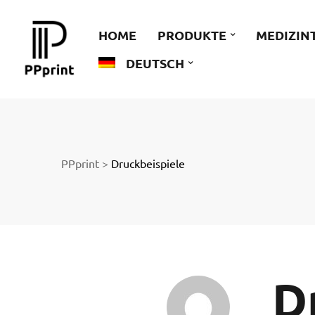
 zu
HOME
PRODUKTE
MEDIZIN
DEUTSCH
der
PPprint
>
Druckbeispiele
ngen
D