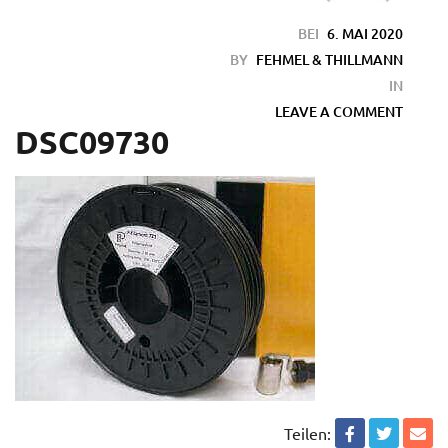
BEI
6. MAI 2020
BY
FEHMEL & THILLMANN
IN
LEAVE A COMMENT
DSC09730
en
Teilen: