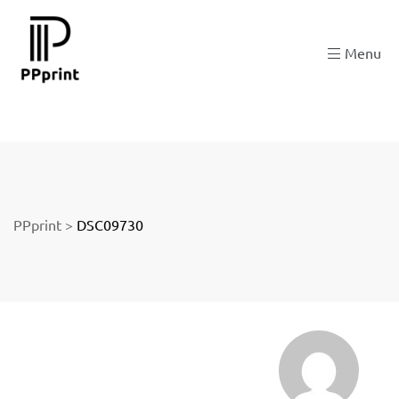
 zu
Menu
der
PPprint
>
DSC09730
ngen