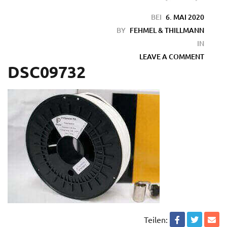
BEI
6. MAI 2020
BY
FEHMEL & THILLMANN
IN
LEAVE A COMMENT
DSC09732
en
Teilen: