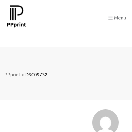
 zu
Menu
der
PPprint
>
DSC09732
ngen