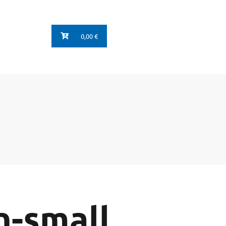
0,00 €
n-small