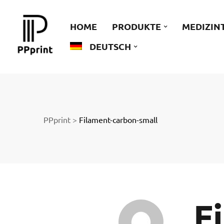
 zu
HOME
PRODUKTE
MEDIZIN
DEUTSCH
der
PPprint
>
Filament-carbon-small
ngen
F