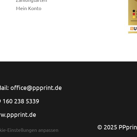
Mein Konto
ail: office@ppprint.de
 160 238 5339
w.ppprint.de
© 2025 PPprint
kie-Einstellungen anpassen