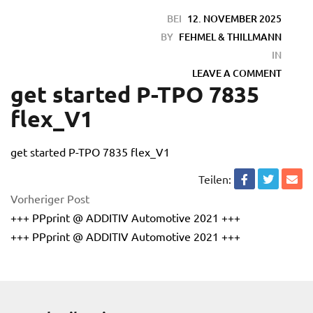
BEI
12. NOVEMBER 2025
BY
FEHMEL & THILLMANN
IN
LEAVE A COMMENT
get started P-TPO 7835
flex_V1
get started P-TPO 7835 flex_V1
en
Teilen:
Vorheriger Post
+++ PPprint @ ADDITIV Automotive 2021 +++
+++ PPprint @ ADDITIV Automotive 2021 +++