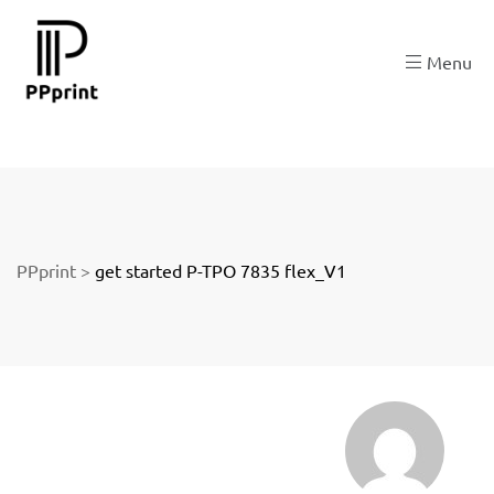
 zu
Menu
der
PPprint
>
get started P-TPO 7835 flex_V1
ngen