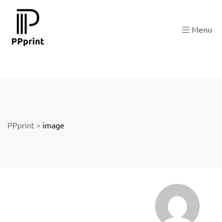
 zu
Menu
der
PPprint
>
image
ngen