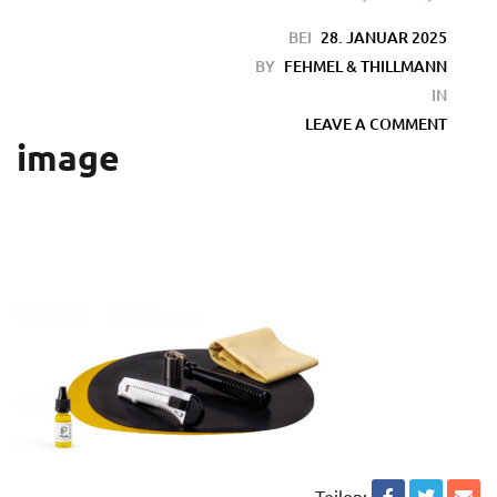
BEI
28. JANUAR 2025
BY
FEHMEL & THILLMANN
IN
LEAVE A COMMENT
image
en
Teilen: