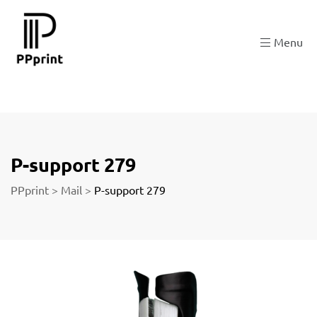
 zu
Menu
der
P-support 279
PPprint
>
Mail
>
P-support 279
ngen