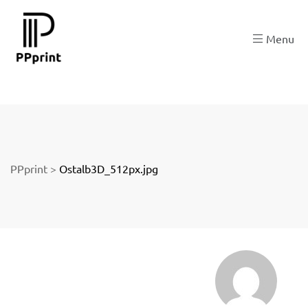
 zu
Menu
der
PPprint
>
Ostalb3D_512px.jpg
ngen