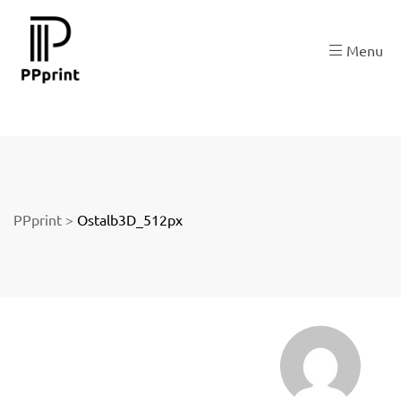
 zu
Menu
der
PPprint
>
Ostalb3D_512px
ngen