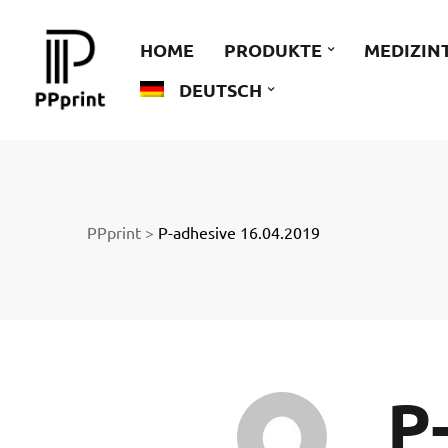
 zu
HOME
PRODUKTE
MEDIZIN
DEUTSCH
der
PPprint
>
P-adhesive 16.04.2019
ngen
P