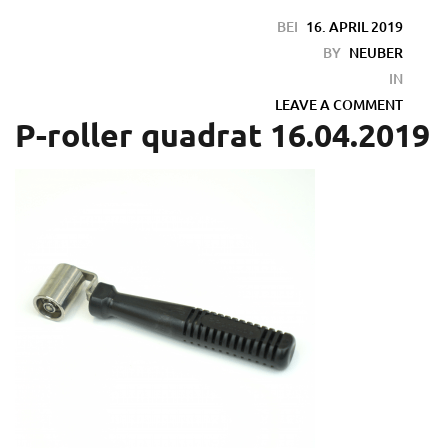
BEI
16. APRIL 2019
BY
NEUBER
IN
LEAVE A COMMENT
P-roller quadrat 16.04.2019
en