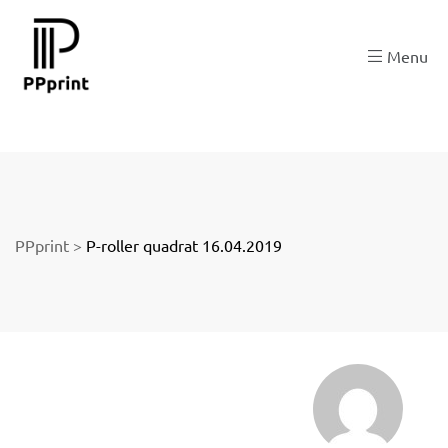
 zu
Menu
der
PPprint
>
P-roller quadrat 16.04.2019
ngen