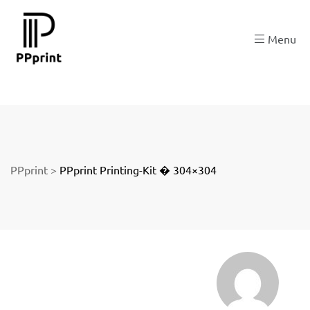
 zu
Menu
der
PPprint
>
PPprint Printing-Kit � 304×304
ngen