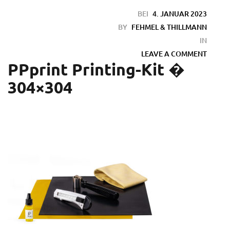
BEI
4. JANUAR 2023
BY
FEHMEL & THILLMANN
IN
LEAVE A COMMENT
PPprint Printing-Kit �
304×304
en