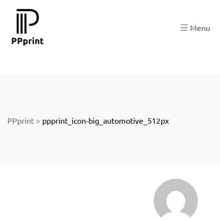
 zu
Menu
der
PPprint
>
ppprint_icon-big_automotive_512px
ngen