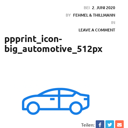
BEI
2. JUNI 2020
BY
FEHMEL & THILLMANN
IN
LEAVE A COMMENT
ppprint_icon-
big_automotive_512px
en
Teilen: