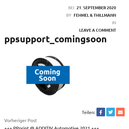
BEI
21. SEPTEMBER 2020
BY
FEHMEL & THILLMANN
IN
LEAVE A COMMENT
ppsupport_comingsoon
en
Teilen:
Vorheriger Post
+++ PPprint @ ADDITIV Automotive 2021 +++