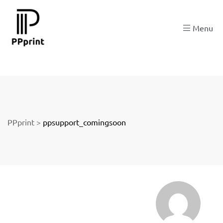
 zu
Menu
der
PPprint
>
ppsupport_comingsoon
ngen