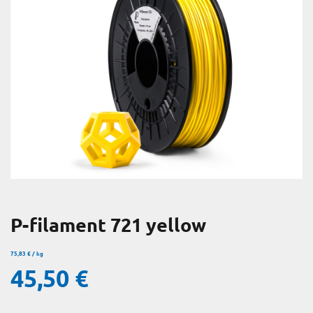
en
P-filament 721 yellow
75,83
€
/
kg
45,50
€