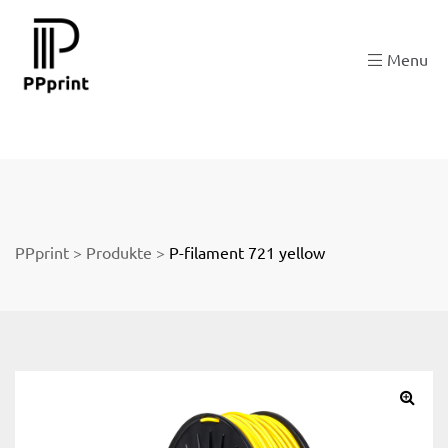
 zu
Menu
der
PPprint
>
Produkte
>
P-filament 721 yellow
ngen