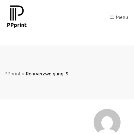
 zu
Menu
der
PPprint
>
Rohrverzweigung_9
ngen