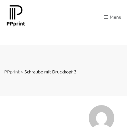
 zu
Menu
der
PPprint
>
Schraube mit Druckkopf 3
ngen